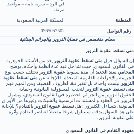
في الرد – سرية تامة – مواعيد
مرنة.
المنطقة
المملكة العربية السعودية
0565052502
رقم التواصل
محامٍ متخصص في قضايا التزوير والجرائم الجنائية
متى تسقط عقوبة التزوير
إن السؤال حول
متى تسقط عقوبة التزوير
يعد من الأسئلة الجوهرية
في القانون السعودي، حيث تتداخل فيه عدة أنظمة وأحكام. يوضح
المحامي سند الجعيد
أن مدة سقوط
عقوبة التزوير
تختلف حسب نوع
الجريمة والإجراءات القانونية المتخذة. فالإجابة عن
متى تسقط عقوبة
التزوير
ليست واحدة، بل تتغير تبعًا لظروف القضية. ومن المهم فهم
متى تسقط عقوبة التزوير
لتجنب المسؤولية القانونية وحماية
الحقوق.التزوير من الجرائم الخطيرة في القانون السعودي، ويشمل
التزوير في العقود والمستندات الرسمية والشيكات وغيرها من الأوراق
القانونية. يتساءل الكثيرون:
هل تسقط عقوبة التزوير بالتقادم
؟ للإجابة
على هذا السؤال بدقة، سنتناول شرحًا مفصلًا لعناصر التقادم وأثره
على عقوبة التزوير.
مفهوم التقادم في القانون السعودي