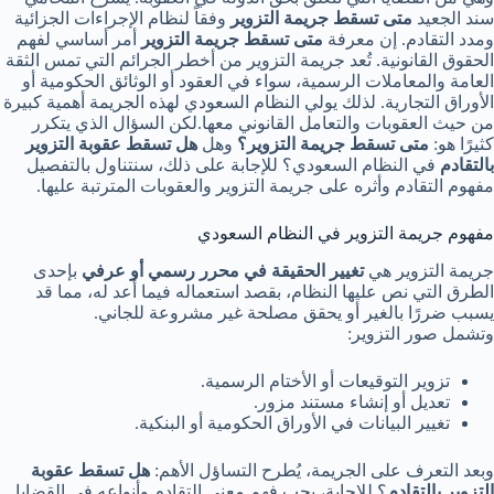
سند الجعيد
متى تسقط جريمة التزوير
وفقاً لنظام الإجراءات الجزائية
ومدد التقادم. إن معرفة
متى تسقط جريمة التزوير
أمر أساسي لفهم
الحقوق القانونية. تُعد جريمة التزوير من أخطر الجرائم التي تمس الثقة
العامة والمعاملات الرسمية، سواء في العقود أو الوثائق الحكومية أو
الأوراق التجارية. لذلك يولي النظام السعودي لهذه الجريمة أهمية كبيرة
من حيث العقوبات والتعامل القانوني معها.لكن السؤال الذي يتكرر
كثيرًا هو:
متى تسقط جريمة التزوير؟
وهل
هل تسقط عقوبة التزوير
بالتقادم
في النظام السعودي؟ للإجابة على ذلك، سنتناول بالتفصيل
مفهوم التقادم وأثره على جريمة التزوير والعقوبات المترتبة عليها.
مفهوم جريمة التزوير في النظام السعودي
جريمة التزوير هي
تغيير الحقيقة في محرر رسمي أو عرفي
بإحدى
الطرق التي نص عليها النظام، بقصد استعماله فيما أُعد له، مما قد
يسبب ضررًا بالغير أو يحقق مصلحة غير مشروعة للجاني.
وتشمل صور التزوير:
تزوير التوقيعات أو الأختام الرسمية.
تعديل أو إنشاء مستند مزور.
تغيير البيانات في الأوراق الحكومية أو البنكية.
وبعد التعرف على الجريمة، يُطرح التساؤل الأهم:
هل تسقط عقوبة
التزوير بالتقادم
؟ للإجابة، يجب فهم معنى التقادم وأنواعه في القضايا