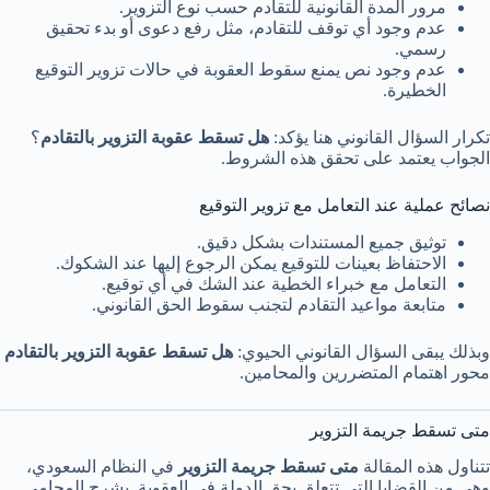
مرور المدة القانونية للتقادم حسب نوع التزوير.
عدم وجود أي توقف للتقادم، مثل رفع دعوى أو بدء تحقيق
رسمي.
عدم وجود نص يمنع سقوط العقوبة في حالات تزوير التوقيع
الخطيرة.
تكرار السؤال القانوني هنا يؤكد:
هل تسقط عقوبة التزوير بالتقادم
؟
الجواب يعتمد على تحقق هذه الشروط.
نصائح عملية عند التعامل مع تزوير التوقيع
توثيق جميع المستندات بشكل دقيق.
الاحتفاظ بعينات للتوقيع يمكن الرجوع إليها عند الشكوك.
التعامل مع خبراء الخطية عند الشك في أي توقيع.
متابعة مواعيد التقادم لتجنب سقوط الحق القانوني.
وبذلك يبقى السؤال القانوني الحيوي:
هل تسقط عقوبة التزوير بالتقادم
محور اهتمام المتضررين والمحامين.
متى تسقط جريمة التزوير
تتناول هذه المقالة
متى تسقط جريمة التزوير
في النظام السعودي،
وهي من القضايا التي تتعلق بحق الدولة في العقوبة. يشرح المحامي