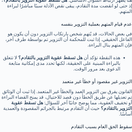
هنا يظهر ارتباط السؤال الأساسي:
هل تسقط عقوبة التزوير بالتقادم؟
،
إذ حتى لو انقضت مدة التقادم، يبقى نقص الأدلة سببًا مباشرًا لبراءة
المتهم.
عدم قيام المتهم بعملية التزوير بنفسه
في بعض الحالات، قد يُتهم شخص بارتكاب التزوير دون أن يكون هو
الفاعل الحقيقي. إذا ثبت للمحكمة أن التزوير تم بواسطة طرف آخر،
فإن المتهم ينال البراءة.
هذه النقطة تؤكد أن
هل تسقط عقوبة التزوير بالتقادم؟
لا تتعلق
بالبراءة المبنية على الحقيقة، لكنها تحدد مدى إمكانية متابعة
الدعوى بعد مرور الوقت.
التزوير غير مقصود أو خطأ غير متعمد
القانون يفرق بين التزوير العمد والخطأ غير المتعمد. إذا ثبت أن الوثائق
تم تعديلها عن طريق الخطأ دون قصد للاحتيال، قد يمنح القضاء البراءة
أو تخفيف العقوبة، مما يوضح جانبًا آخر للسؤال:
هل تسقط عقوبة
التزوير بالتقادم؟
حيث أن التقادم مرتبط بالجرائم المقصودة والعمدية
أساسًا.
سقوط الحق العام بسبب التقادم