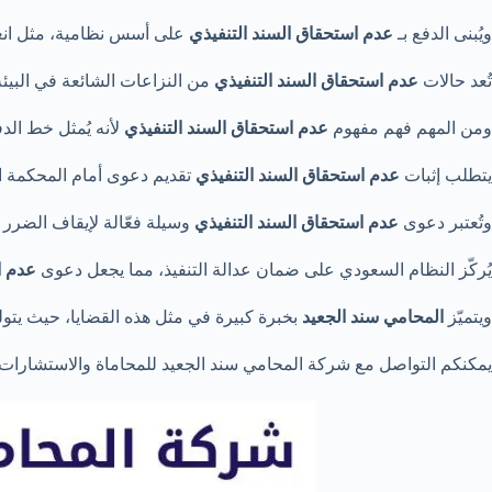
ويُبنى الدفع بـ
عدم استحقاق السند التنفيذي
على أسس نظامية، مثل انعدام
تُعد حالات
عدم استحقاق السند التنفيذي
من النزاعات الشائعة في البيئة 
ومن المهم فهم مفهوم
عدم استحقاق السند التنفيذي
لأنه يُمثل خط الد
يتطلب إثبات
عدم استحقاق السند التنفيذي
تقديم دعوى أمام المحكمة ا
وتُعتبر دعوى
عدم استحقاق السند التنفيذي
وسيلة فعّالة لإيقاف الضرر 
يُركّز النظام السعودي على ضمان عدالة التنفيذ، مما يجعل دعوى
عدم ا
ويتميّز
المحامي سند الجعيد
بخبرة كبيرة في مثل هذه القضايا، حيث يتولى 
يمكنكم التواصل مع شركة المحامي سند الجعيد للمحاماة والاستشارات القانونية عبر الرقم 0565052502 📞للحصو