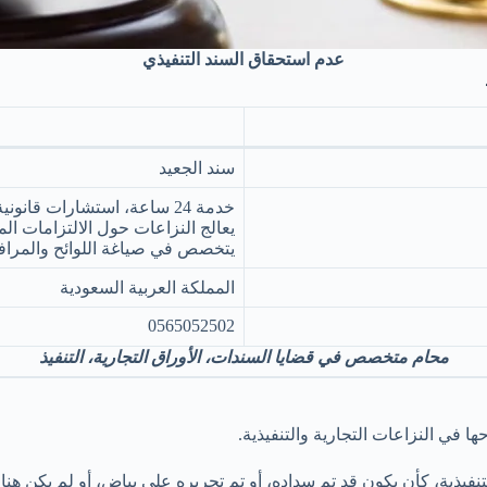
عدم استحقاق السند التنفيذي
سند الجعيد
خدمة 24 ساعة، استشارات قانونية فورًا.
يعالج النزاعات حول الالتزامات ال
يتخصص في صياغة اللوائح والمرافع
المملكة العربية السعودية
0565052502
محامٍ متخصص في قضايا السندات، الأوراق التجارية، التنفيذ
ا في النزاعات التجارية والتنفيذية.
لتنفيذية، كأن يكون قد تم سداده، أو تم تحريره على بياض، أو لم يكن ه