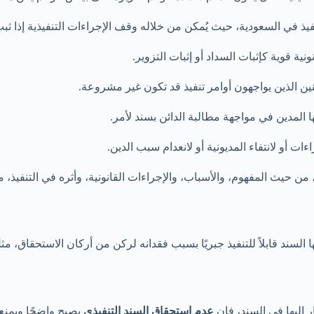
ذ في السعودية، حيث يُمكن من خلاله وقف الإجراءات التنفيذية إذا ثبت أن
ية قوية كإثبات السداد أو إثبات التزوير.
نين الذين يواجهون أوامر تنفيذ قد تكون غير مشروعة.
يها المدين في مواجهة مطالبة الدائن بسند لأمر.
ءات أو لانتفاء المديونية أو لانعدام سبب الدين.
ن حيث المفهوم، والأسباب، والإجراءات القانونية، وأثره في التنفيذ،
ا السند قابلاً للتنفيذ جبريًا بسبب فقدانه لركن من أركان الاستحقاق، مث
ر إليها في السند، فإن
عدم استحقاق السند التنفيذي
يصبح واضحًا ويمنع 