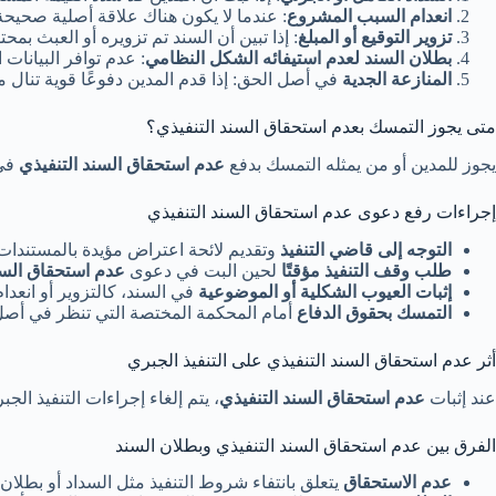
انعدام السبب المشروع
: عندما لا يكون هناك علاقة أصلية صحيحة
تزوير التوقيع أو المبلغ
: إذا تبين أن السند تم تزويره أو العبث بمح
بطلان السند لعدم استيفائه الشكل النظامي
: عدم توافر البيانات
المنازعة الجدية
في أصل الحق: إذا قدم المدين دفوعًا قوية تنال 
متى يجوز التمسك بعدم استحقاق السند التنفيذي؟
يجوز للمدين أو من يمثله التمسك بدفع
عدم استحقاق السند التنفيذي
في 
إجراءات رفع دعوى عدم استحقاق السند التنفيذي
التوجه إلى قاضي التنفيذ
وتقديم لائحة اعتراض مؤيدة بالمستندات
طلب وقف التنفيذ مؤقتًا
لحين البت في دعوى
عدم استحقاق السن
إثبات العيوب الشكلية أو الموضوعية
في السند، كالتزوير أو انعدام 
التمسك بحقوق الدفاع
أمام المحكمة المختصة التي تنظر في أصل 
أثر عدم استحقاق السند التنفيذي على التنفيذ الجبري
عند إثبات
عدم استحقاق السند التنفيذي
، يتم إلغاء إجراءات التنفيذ ال
الفرق بين عدم استحقاق السند التنفيذي وبطلان السند
عدم الاستحقاق
يتعلق بانتفاء شروط التنفيذ مثل السداد أو بطلان