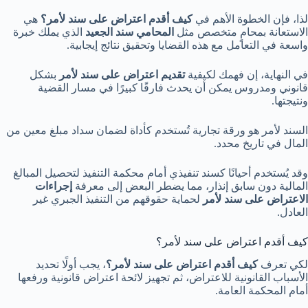
لذا، فإن الخطوة الأهم في
كيف أقدم اعتراض على سند لأمر؟
هي
الاستعانة بمحامٍ متخصص مثل
المحامي سند الجعيد
الذي يملك خبرة
واسعة في التعامل مع هذه القضايا وتحقيق نتائج إيجابية.
في النهاية، إن فهمك لكيفية
تقديم اعتراض على سند لأمر
بشكل
قانوني ومدروس يمكن أن يحدث فارقًا كبيرًا في مسار القضية
ونتيجتها.
السند لأمر هو ورقة تجارية تُستخدم كأداة لضمان سداد مبلغ معين من
المال في تاريخ محدد.
وقد يُستخدم أحيانًا كسند تنفيذي أمام محكمة التنفيذ لتحصيل المبالغ
المالية دون سابق إنذار، مما يضطر البعض إلى معرفة
إجراءات
الاعتراض على سند لأمر
لحماية حقوقهم من التنفيذ الجبري غير
العادل.
كيف أقدم اعتراض على سند لأمر؟
لكي تعرف
كيف أقدم اعتراض على سند لأمر؟
، يجب أولًا تحديد
الأسباب القانونية للاعتراض، ثم تجهيز لائحة اعتراض قانونية ورفعها
أمام المحكمة العامة.