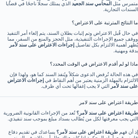
متمرس مثل
المحامي سند الجعيد
الذي يمتلك سجلًا ناجحًا في قضايا
السندات التجارية.
ما النتائج المترتبة على الاعتراض؟
في حال قُبل الاعتراض وتم إثبات بطلان السند، يتم إلغاء أمر التنفيذ
ووقف جميع الإجراءات التنفيذية، مثل الحجز والمنع من السفر، مما
يُظهر أهمية الالتزام بكل تفاصيل
إجراءات الاعتراض على سند لأمر
بدقة ومهنية.
ماذا لو لم أقدم الاعتراض في الوقت المحدد؟
في هذه الحالة تُرفض الدعوى شكلاً ويُنفذ السند كما هو، ولهذا فإن
الالتزام بالمهلة الزمنية يعتبر من أهم النقاط في
إجراءات الاعتراض
على سند لأمر
التي لا يجب إغفالها تحت أي ظرف.
طريقة اعتراض على سند لامر
طريقة اعتراض على سند لأمر؟
تُعد من الإجراءات القانونية الضرورية
التي يجب معرفتها لكل من يُطالب بسداد مبلغ بموجب سند تنفيذي.
إذ أن فهم
طريقة اعتراض على سند لأمر؟
يساعدك في تقديم دفاع
قانوني قوي أمام المحكمة إذا كان هناك خلل أو بطلان في السند.