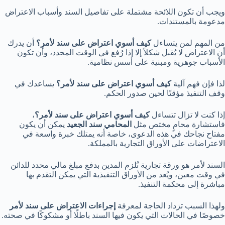
ويجب أن تكون اللائحة مشتملة على تفاصيل السند وأسباب الاعتراض
مدعومة بالمستندات.
من المهم لمن يتساءل
كيف أسوي اعتراض على سند لأمر؟
أن يدرك
أن الاعتراض لا يُقبل شكلاً إلا إذا رُفع في الوقت المحدد، وأن تكون
الأسباب جوهرية ومبنية على أسس نظامية.
لذا فإن فهم آلية
كيف أسوي اعتراض على سند لأمر؟
يساعدك في
وقف التنفيذ مؤقتًا لحين صدور الحكم.
إذا كنت لا تزال تتساءل
كيف أسوي اعتراض على سند لأمر؟
،
فاستشارة محامٍ مختص مثل
المحامي سند الجعيد
يمكن أن يكون
مفتاح نجاحك في هذه الدعوى، خاصة أنه يمتلك خبرة واسعة في
الاعتراضات على الأوراق التجارية بالمملكة.
السند لأمر هو ورقة تجارية تُلزم المدين بدفع مبلغ مالي محدد للدائن
في وقت معين، ويُعد من الأوراق التنفيذية التي يمكن التقدم بها
مباشرة إلى محكمة التنفيذ.
ولهذا السبب تزداد الحاجة لمعرفة
إجراءات الاعتراض على سند لأمر
خصوصًا في الحالات التي يكون فيها السند باطلًا أو مشكوكًا في صحته.