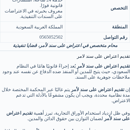
قانونية فورًا.
التخصص
معروف بخبرته في الاعتراضات
على السندات التنفيذية.
المنطقة
المملكة العربية السعودية
0565052502
رقم التواصل
محامٍ متخصص في اعتراض على سند لأمر، قضايا تنفيذية
تقديم اعتراض على سند لامر
تقديم اعتراض على سند لأمر
يُعد إجراءً قانونيًا هامًا في النظام
السعودي، حيث يتيح للمدين أو المنفذ ضده الدفاع عن نفسه عند وجود
ملاحظات جوهرية على السند.
إن
تقديم اعتراض على سند لأمر
يتم غالبًا عبر المحكمة المختصة خلال
مدة نظامية محددة، ويجب أن يكون مشفوعًا بالأدلة التي تدعم
الاعتراض.
وفي ظل ازدياد استخدام الأوراق التجارية، تبرز أهمية
تقديم اعتراض
على سند لأمر
لضمان التوازن بين حقوق الدائن والمدين.