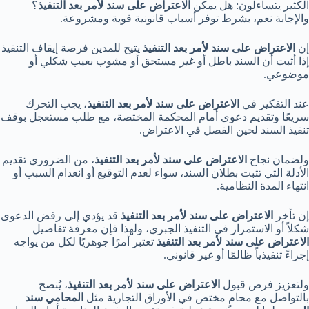
الكثير يتساءلون: هل يمكن
الاعتراض على سند لأمر بعد التنفيذ
؟
والإجابة نعم، بشرط توفر أسباب قانونية قوية ومشروعة.
إن
الاعتراض على سند لأمر بعد التنفيذ
يتيح للمدين فرصة إيقاف التنفيذ
إذا أثبت أن السند باطل أو غير مستحق أو مشوب بعيب شكلي أو
موضوعي.
عند التفكير في
الاعتراض على سند لأمر بعد التنفيذ
، يجب التحرك
سريعًا وتقديم دعوى أمام المحكمة المختصة، مع طلب مستعجل بوقف
تنفيذ السند لحين الفصل في الاعتراض.
ولضمان نجاح
الاعتراض على سند لأمر بعد التنفيذ
، من الضروري تقديم
الأدلة التي تثبت بطلان السند، سواء لعدم التوقيع أو انعدام السبب أو
انتهاء المدة النظامية.
إن تأخر
الاعتراض على سند لأمر بعد التنفيذ
قد يؤدي إلى رفض الدعوى
شكلاً أو الاستمرار في التنفيذ الجبري، ولهذا فإن معرفة تفاصيل
الاعتراض على سند لأمر بعد التنفيذ
تعتبر أمرًا جوهريًا لكل من يواجه
إجراءً تنفيذياً ظالمًا أو غير قانوني.
ولتعزيز فرص قبول
الاعتراض على سند لأمر بعد التنفيذ
، يُنصح
بالتواصل مع محامٍ مختص في الأوراق التجارية مثل
المحامي سند