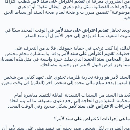
من الضروري معرفة أن
تقديم اعتراض على سند لأمر
يتطلب التزامًا
بالإجراءات القضائية، مثل رفع دعوى “إبطال تنفيذ” أو “دعوى
موضوعية” تتضمن مبررات واضحة لعدم صحة السند أو إسقاط الحق
فيه.
ويعد تجاهل
تقديم اعتراض على سند لأمر
في الوقت المحدد سببًا في
تثبيت التنفيذ، مما قد يؤدي إلى حجز الأموال أو منع السفر.
لذلك، إذا كنت ترغب في حماية حقوقك، فلا بد من التعرف على
خطوات
تقديم اعتراض على سند لأمر
بدقة، واستشارة محامٍ مختص
مثل
المحامي سند الجعيد
الذي يملك خبرة واسعة في مثل هذه القضايا،
مما يعزز فرص قبول الاعتراض وحماية مصالحك.
السند لأمر هو ورقة تجارية مُلزمة، تحتوي على تعهد كتابي من شخص
(المدين) بدفع مبلغ مالي محدد إلى شخص آخر (الدائن) في وقت معين.
يُعد هذا السند من السندات التنفيذية القابلة للتنفيذ مباشرة أمام
محكمة التنفيذ دون الحاجة إلى رفع دعوى مسبقة، ما لم يتم اتخاذ
إجراءات الاعتراض على سند لأمر
بشكل صحيح وفي الوقت المحدد.
ما هي إجراءات الاعتراض على سند لأمر؟
من الضروري لكل شخص صدر بحقه أمر تنفيذ مبني على سند لأمر أن