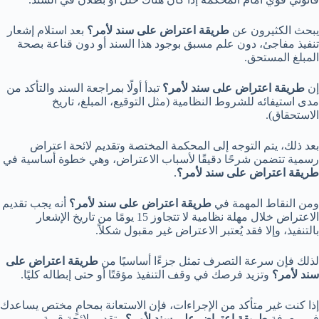
يبحث الكثيرون عن
طريقة اعتراض على سند لأمر؟
بعد استلام إشعار
تنفيذ مفاجئ، دون علم مسبق بوجود هذا السند أو دون قناعة بصحة
المبلغ المستحق.
إن
طريقة اعتراض على سند لأمر؟
تبدأ أولًا بمراجعة السند والتأكد من
مدى استيفائه للشروط النظامية (مثل التوقيع، المبلغ، تاريخ
الاستحقاق).
بعد ذلك، يتم التوجه إلى المحكمة المختصة وتقديم لائحة اعتراض
رسمية تتضمن شرحًا دقيقًا لأسباب الاعتراض، وهي خطوة أساسية في
طريقة اعتراض على سند لأمر؟
.
ومن النقاط المهمة في
طريقة اعتراض على سند لأمر؟
أنه يجب تقديم
الاعتراض خلال مهلة نظامية لا تتجاوز 15 يومًا من تاريخ الإشعار
بالتنفيذ، وإلا فقد يُعتبر الاعتراض غير مقبول شكلاً.
لذلك فإن سرعة التصرف تمثل جزءًا أساسيًا من
طريقة اعتراض على
سند لأمر؟
وتزيد فرصك في وقف التنفيذ مؤقتًا أو حتى إبطاله كليًا.
إذا كنت غير متأكد من الإجراءات، فإن الاستعانة بمحامٍ مختص يساعدك
في معرفة
طريقة اعتراض على سند لأمر؟
وتقديم لائحة قوية