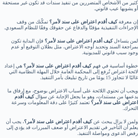
كثير من الأشخاص المتضررين من تنفيذ سندات قد تكون غير مستحقة
أو يشوبها عيب قانوني.
إن معرفة
كيف أقدم اعتراض على سند لأمر؟
تمكّنك من وقف
الإجراءات التنفيذية مؤقتًا والدفاع عن حقوقك وفقًا للنظام السعودي.
لمن يتساءل
كيف أقدم اعتراض على سند لأمر؟
فإن البداية تكون
بمراجعة السند وتحديد أوجه الاعتراض، مثل بطلان التوقيع أو عدم
وجود سبب قانوني للمديونية.
خطوة أساسية في فهم
كيف أقدم اعتراض على سند لأمر؟
هي إعداد
لائحة اعتراض تُرفع إلى المحكمة العامة خلال المهلة النظامية التي
غالبًا لا تتجاوز 15 يومًا من تاريخ تبليغك بأمر التنفيذ.
ويجب أن تحتوي اللائحة على أسباب الاعتراض بوضوح، مع إرفاق ما
يدعمها من مستندات، وهو ما يجعل الإجابة عن سؤال
كيف أقدم
اعتراض على سند لأمر؟
تعتمد كثيرًا على دقة المعلومات وسرعة
التحرك.
ولمن لا يزال يبحث عن
كيف أقدم اعتراض على سند لأمر؟
، يجب أن
يعلم أن التأخير في تقديم الاعتراض أو ضعف المبررات قد يؤدي إلى
رفض الدعوى ومواصلة التنفيذ.