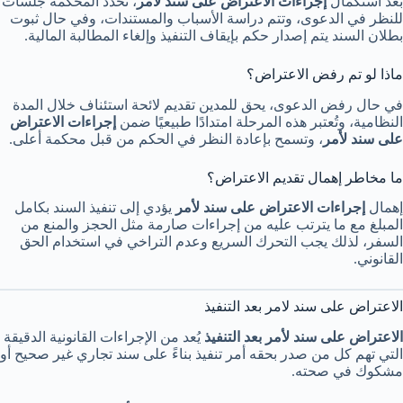
بعد استكمال
إجراءات الاعتراض على سند لأمر
، تحدد المحكمة جلسات
للنظر في الدعوى، وتتم دراسة الأسباب والمستندات، وفي حال ثبوت
بطلان السند يتم إصدار حكم بإيقاف التنفيذ وإلغاء المطالبة المالية.
ماذا لو تم رفض الاعتراض؟
في حال رفض الدعوى، يحق للمدين تقديم لائحة استئناف خلال المدة
النظامية، وتُعتبر هذه المرحلة امتدادًا طبيعيًا ضمن
إجراءات الاعتراض
على سند لأمر
، وتسمح بإعادة النظر في الحكم من قبل محكمة أعلى.
ما مخاطر إهمال تقديم الاعتراض؟
إهمال
إجراءات الاعتراض على سند لأمر
يؤدي إلى تنفيذ السند بكامل
المبلغ مع ما يترتب عليه من إجراءات صارمة مثل الحجز والمنع من
السفر، لذلك يجب التحرك السريع وعدم التراخي في استخدام الحق
القانوني.
الاعتراض على سند لامر بعد التنفيذ
الاعتراض على سند لأمر بعد التنفيذ
يُعد من الإجراءات القانونية الدقيقة
التي تهم كل من صدر بحقه أمر تنفيذ بناءً على سند تجاري غير صحيح أو
مشكوك في صحته.