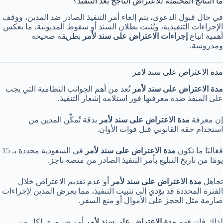
ما النتائج المحتملة للاعتراض الناجح بعد التنفيذ؟
في حال قبول الدعوى، يتم إلغاء أمر التنفيذ الصادر ضد المدين، ووقف
الإجراءات التنفيذية، ويُثبت بطلان السند أو سقوط المديونية، ما يعكس
أهمية اتباع
إجراءات الاعتراض على سند لأمر
بطريقة صحيحة
ومدروسة.
مدة الاعتراض على سند لامر
مدة الاعتراض على سند لأمر
تُعد من أهم الجوانب النظامية التي يجب
على المنفذ ضده معرفتها فور استلامه إشعار التنفيذ.
إن معرفة
مدة الاعتراض على سند لأمر
بدقة تُمكِّن المدين من
استخدام حقه القانوني قبل فوات الأوان.
فغالبًا ما تكون
مدة الاعتراض على سند لأمر
في السعودية محددة بـ 15
يومًا من تاريخ التبليغ بأمر التنفيذ الصادر من منصة ناجز.
تجاهل
مدة الاعتراض على سند لأمر
أو عدم تقديم الاعتراض خلال
الفترة المحددة قد يؤدي إلى تثبيت التنفيذ، مما يعرض المدين لإجراءات
صارمة مثل الحجز على الأموال أو منع السفر.
لذلك فإن فهم
مدة الاعتراض على سند لأمر
أمر ضروري لكل من